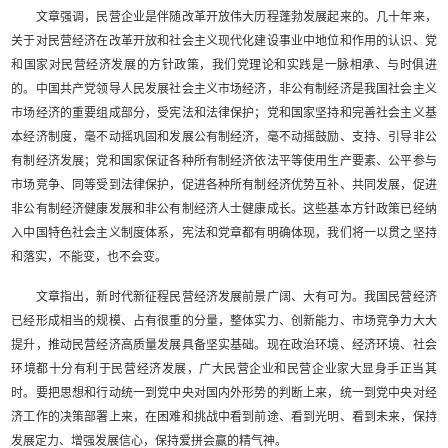
文章强调，民营企业是伴随改革开放伟大历程蓬勃发展起来的。几十年来，
关于对民营经济在改革开放和社会主义现代化建设事业中地位和作用的认识、党
和国家对民营经济发展的方针政策，我们党理论和实践是一脉相承、与时俱进
的。中国共产党领导人民发展社会主义市场经济，非公有制经济是我国社会主义
市场经济的重要组成部分，受宪法和法律保护；党和国家坚持和完善社会主义基
本经济制度，毫不动摇巩固和发展公有制经济，毫不动摇鼓励、支持、引导非公
有制经济发展；党和国家保证各种所有制经济依法平等使用生产要素、公平参与
市场竞争、同等受到法律保护，促进各种所有制经济优势互补、共同发展，促进
非公有制经济健康发展和非公有制经济人士健康成长。这些基本方针政策已经纳
入中国特色社会主义制度体系，宪法和党章都有明确体现，我们将一以贯之坚持
和落实，不能变，也不会变。
文章指出，新时代新征程民营经济发展前景广阔、大有可为。我国民营经济
已经形成相当的规模、占有很重的分量，整体实力、创新能力、市场竞争力大大
提升，推动民营经济高质量发展具备坚实基础。现在政治环境、经济环境、社会
环境都十分有利于民营经济发展，广大民营企业和民营企业家大显身手正当其
时。要把思想和行动统一到党中央对国内外形势的判断上来，统一到党中央对经
济工作的决策部署上来，在困难和挑战中看到前途、看到光明、看到未来，保持
发展定力、增强发展信心，保持爱拼会赢的精气神。