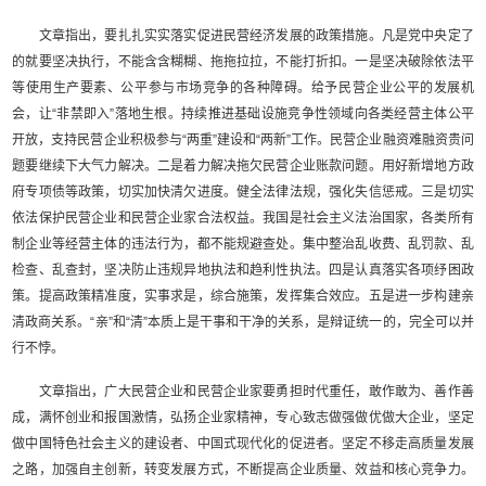
文章指出，要扎扎实实落实促进民营经济发展的政策措施。凡是党中央定了
的就要坚决执行，不能含含糊糊、拖拖拉拉，不能打折扣。一是坚决破除依法平
等使用生产要素、公平参与市场竞争的各种障碍。给予民营企业公平的发展机
会，让“非禁即入”落地生根。持续推进基础设施竞争性领域向各类经营主体公平
开放，支持民营企业积极参与“两重”建设和“两新”工作。民营企业融资难融资贵问
题要继续下大气力解决。二是着力解决拖欠民营企业账款问题。用好新增地方政
府专项债等政策，切实加快清欠进度。健全法律法规，强化失信惩戒。三是切实
依法保护民营企业和民营企业家合法权益。我国是社会主义法治国家，各类所有
制企业等经营主体的违法行为，都不能规避查处。集中整治乱收费、乱罚款、乱
检查、乱查封，坚决防止违规异地执法和趋利性执法。四是认真落实各项纾困政
策。提高政策精准度，实事求是，综合施策，发挥集合效应。五是进一步构建亲
清政商关系。“亲”和“清”本质上是干事和干净的关系，是辩证统一的，完全可以并
行不悖。
文章指出，广大民营企业和民营企业家要勇担时代重任，敢作敢为、善作善
成，满怀创业和报国激情，弘扬企业家精神，专心致志做强做优做大企业，坚定
做中国特色社会主义的建设者、中国式现代化的促进者。坚定不移走高质量发展
之路，加强自主创新，转变发展方式，不断提高企业质量、效益和核心竞争力。