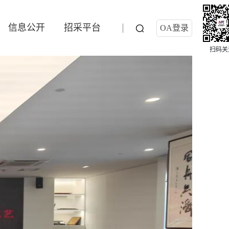
信息公开
招采平台
OA登录
扫码关