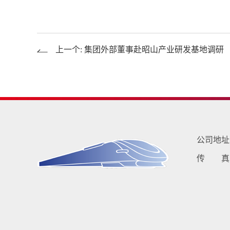
上一个: 集团外部董事赴昭山产业研发基地调研
公司地址
传 真：07