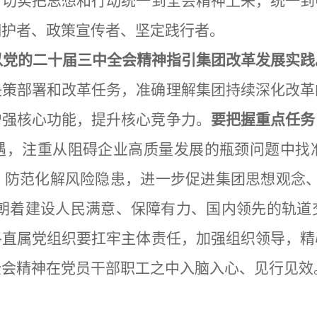
，切实把思想和行动统一到全会精神上来
，
统一到
拥护者
、
政策
宣传
者、坚定
践行者
。
以党的二十届三中全会精神指引集团改革发展实践
决策部署和改革任务，准确理解集团持续深化改革
增强核心功能，提升核心竞争力。
要把握重点任务
遇，
注重从阻碍企业高质量发展的瓶颈问题中找
、防范化解风险隐患，进一步促进集团思想观念
，朝着建设人民满意、保障有力、国内领先的轨
各直属党组织要扛牢主体责任，加强组织领导，精
全会精神在党员干部职工之中入脑入心、见行见效