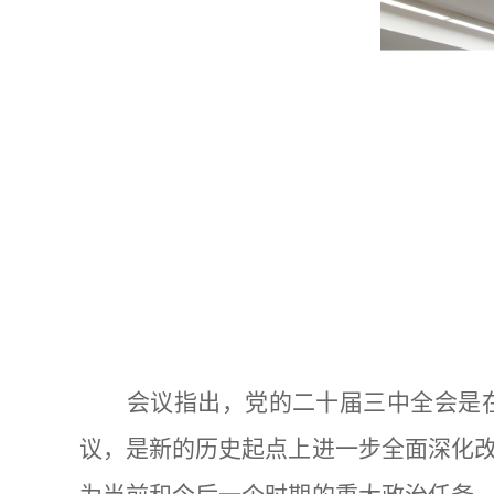
会议指出，党的二十届三中全会是
议，是新的历史起点上进一步全面深化