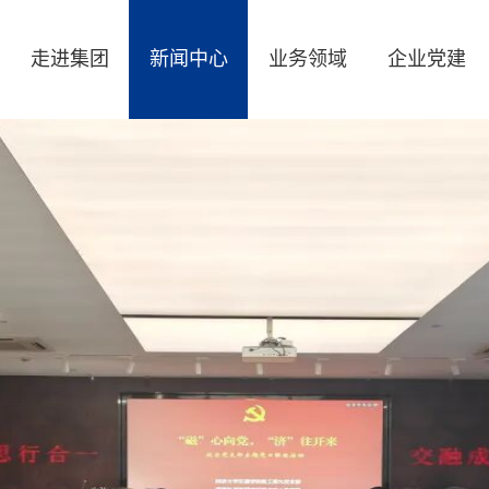
走进集团
新闻中心
业务领域
企业党建