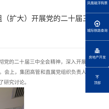
凤凰磁浮购票
组（扩大）开展党的二十届三
城际铁路查询
房地产开发
贯彻党的二十届三中全会精神，深入开展专
。会上，集团高管和直属党组织负责人代
了研究讨论。
顶部