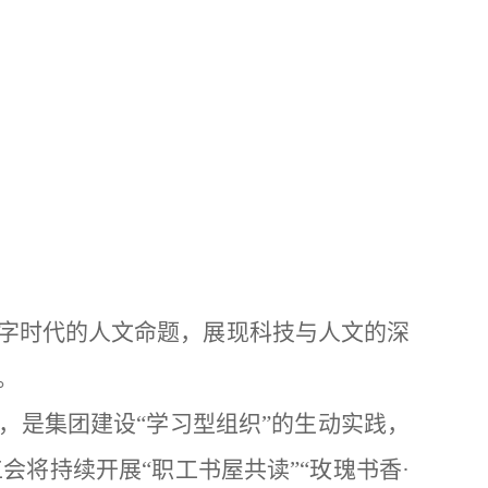
字时代的人文命题，展现科技与人文的深
。
，是集团建设
“
学习型组织
”
的生动实践
，
工会将持续开展
“
职工书屋共读
”“
玫瑰书香
·