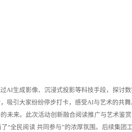
通过
AI
生成影像、沉浸式投影等科技手段，探讨数
验，吸引大家纷纷
停步
打卡
，感受
AI
与艺术的共舞
好的未来。
此次活动创新融合阅读推广与艺术鉴赏
造了
“
全民阅读 共同参与
”
的浓厚氛围。
后续集团