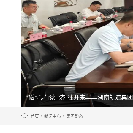
首页
>
新闻中心
>
集团动态