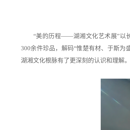
“
美的历程
——
湖湘文化艺术展
”
以
300
余件珍品，解码
“
惟楚有材、于斯为
湖湘文化根脉有了更深刻的认识和理解