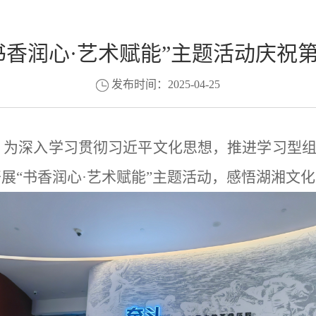
书香润心·艺术赋能”主题活动庆祝第
发布时间：2025-04-25
。为深入学习贯彻习近平文化思想，推进学习型
开展
“
书香润心
·
艺术赋能
”
主题活动，感悟湖湘文化