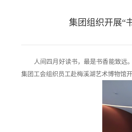
集团组织开展“
人间四月好读书，
最是书香能致远
集团工会组织员工赴梅溪湖艺术博物馆