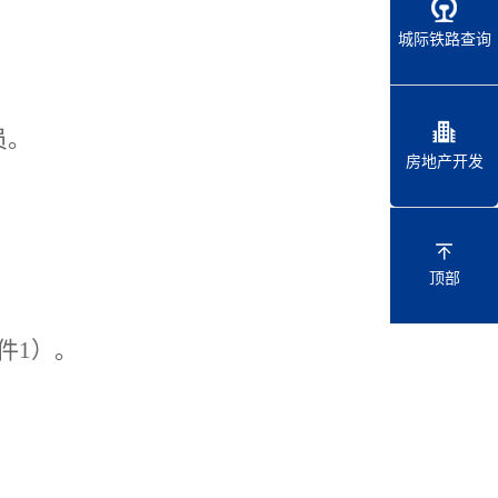
城际铁路查询
员
。
房地产开发
顶部
件
1
）
。