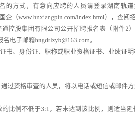
名的方式，有意向应聘的人员请登录
湖南
轨道
国企（
www.hnxiangpin.com/index.html
）
，
查阅
交通控股集团有限公司公开招聘报名表（附件
2
报名电子
邮箱
hngdrlzyb@163.com
。
位证书、身份证、职称或职业资格证书、业绩证
。通过资格审查的人员，
将
以电话或短信
或邮件方
数的比例不低于
3
:
1
，若未达到该比例
，
则适当延