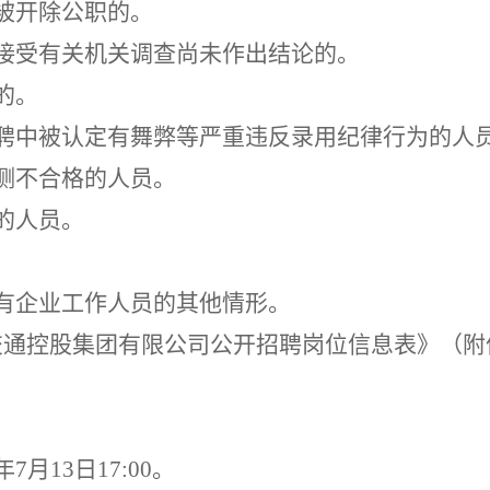
被开除公职的
。
接受有关机关调查尚未作出结论的
。
的
。
聘中被认定有舞弊等严重违反录用纪律行为的人
测不合格的人员
。
的人员
。
有企业
工作人员的其他情形。
交通控股集团有限公司公开招聘岗位信息表》
（
附
年
7
月
13
日
1
7
:00
。