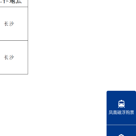
凤凰磁浮购票