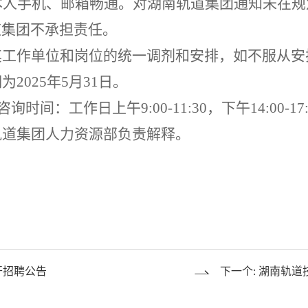
本人手机
、
邮箱
畅通。对
湖南
轨道集团通知未在规
道集团不承担责任。
其工作单位和岗位的统一调剂和安排，如不服从安
期为
2025
年
5
月
31
日。
咨询时间：
工作日
上午
9
:
00
-
11
:
30
，下午
14
:
0
0
-
17
轨道集团人力资源部负责解释。
开招聘公告
下一个: 湖南轨