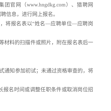
集团官网（
www.hngdkg.com
）
、猎聘网
招聘信息，进行网上报名。
），将报名表以
“姓名—应聘单位—应聘岗
明等材料的扫描件或照片，附在报名表后一
式
通知参加初试
；
未通过资格审查
的，将
长报名时间或调整任职条件
或取消岗位招