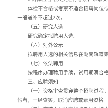
体检不合格或考察不适合招聘岗位
一般递补不超过
2
次。
（五）研究
人选
研究确定拟聘用人选。
（六）对外公示
拟聘用
人选
的相关信息在
湖南
轨道
（七）依法聘用
按程序办理聘用手续，试用期满合
三、应聘须知
（一）资格审查贯穿整个招聘过程
假者，一经查实，取消应聘
或录用
资格