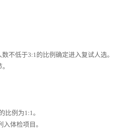
人数不低于
3
:
1
的比例确定进入复试人选。
节。
的比例为
1
:
1
。
列入体检项目
。