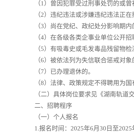
（
1
）曾因犯罪受过刑事处罚的或曾
（
2
）违纪违法或涉嫌违纪违法正在
（
3
）尚在党纪、政纪处分影响期内
（
4
）在各级各类企事业单位公开招
（
5
）有吸毒史或毛发毒品残留物检
（
6
）被依法列为失信联合惩戒对象
（
7
）已办理退休的
。
（
8
）法律、政策规定不得聘用为
国
（二）具体岗位要求见《湖南轨道
二、招聘程序
（一）个人报名
1
.报名时间：
2025
年
6
月
30
日至
2025